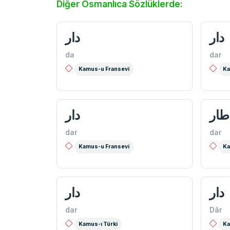
Diğer Osmanlıca Sözlüklerde:
دار
دار
da
dar
Kamus-u Fransevi
Ka
طار
دار
dar
dar
Kamus-u Fransevi
Ka
دار
دار
dar
Dâr
Kamus-ı Türki
Ka