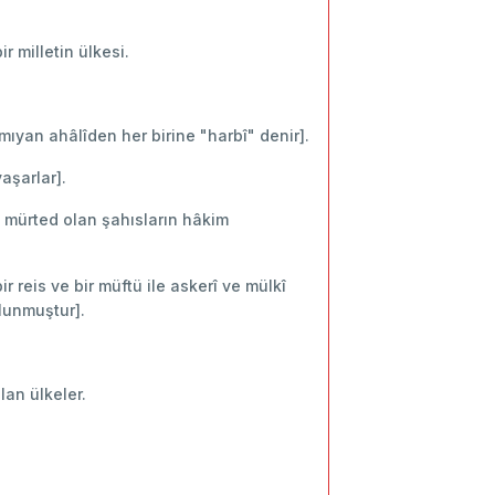
 milletin ülkesi.
mıyan ahâlîden her birine "harbî" denir].
aşarlar].
n mürted olan şahısların hâkim
r reis ve bir müftü ile askerî ve mülkî
olunmuştur].
lan ülkeler.