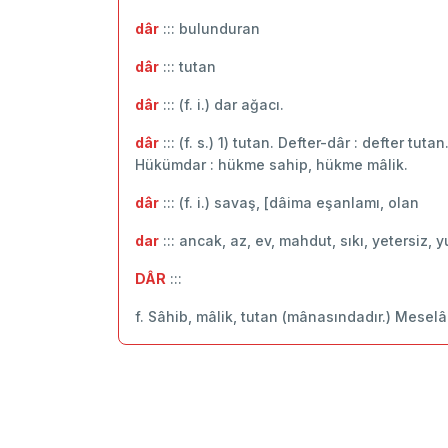
dâr
::: bulunduran
dâr
::: tutan
dâr
::: (f. i.) dar ağacı.
dâr
::: (f. s.) 1) tutan. Defter-dâr : defter tuta
Hükümdar : hükme sahip, hükme mâlik.
dâr
::: (f. i.) savaş, [dâima eşanlamı, olan
dar
::: ancak, az, ev, mahdut, sıkı, yetersiz, y
DÂR
:::
f. Sâhib, mâlik, tutan (mânasındadır.) Meselâ