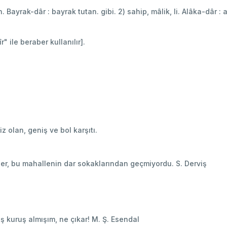
tan. Bayrak-dâr : bayrak tutan. gibi. 2) sahip, mâlik, li. Alâka-dâr : al
r" ile beraber kullanılır].
z olan, geniş ve bol karşıtı.
mler, bu mahallenin dar sokaklarından geçmiyordu. S. Derviş
ş kuruş almışım, ne çıkar! M. Ş. Esendal