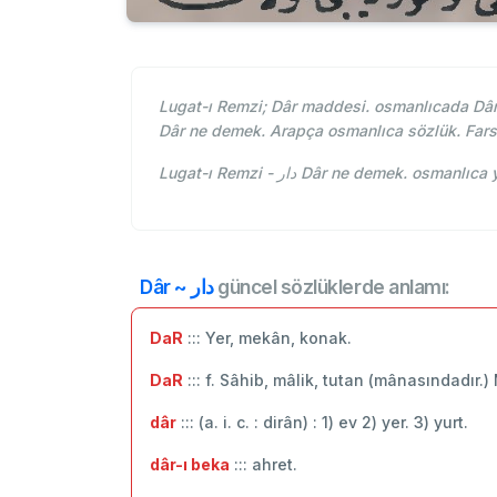
Lugat-ı Remzi; Dâr maddesi. osmanlıcada Dâr 
Dâr ne demek. Arapça osmanlıca sözlük. Far
Lugat-ı Remzi - دار Dâr ne demek. osm
Dâr ~ دار
güncel sözlüklerde anlamı:
DaR
::: Yer, mekân, konak.
DaR
::: f. Sâhib, mâlik, tutan (mânasındadır.
dâr
::: (a. i. c. : dirân) : 1) ev 2) yer. 3) yurt.
dâr-ı beka
::: ahret.