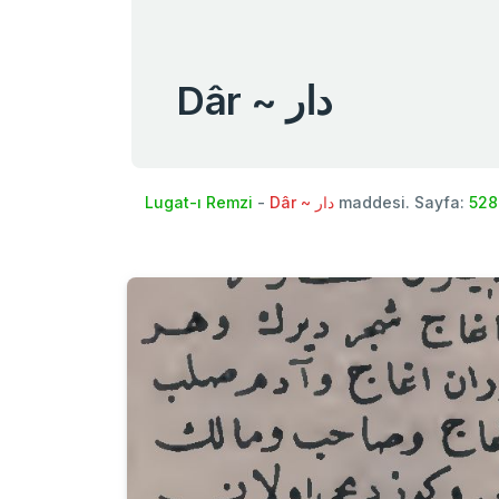
Dâr ~ دار
Lugat-ı Remzi
-
Dâr ~ دار
maddesi. Sayfa:
528