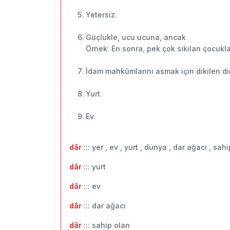
Yetersiz.
Güçlükle, ucu ucuna, ancak
Örnek: En sonra, pek çok sıkılan çocuklar
İdam mahkûmlarını asmak için dikilen di
Yurt.
Ev.
dâr
::: yer , ev , yurt , dünya , dar ağacı , sa
dâr
::: ‬yurt
dâr
::: ev
dâr
::: ‬dar ağacı
dâr
::: ‬sahip olan