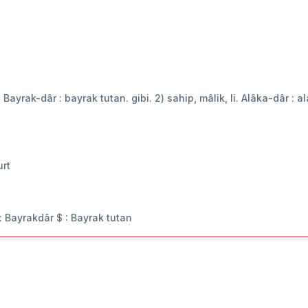
n. Bayrak-dâr : bayrak tutan. gibi. 2) sahip, mâlik, li. Alâka-dâr : ala
urt
: Bayrakdâr $ : Bayrak tutan