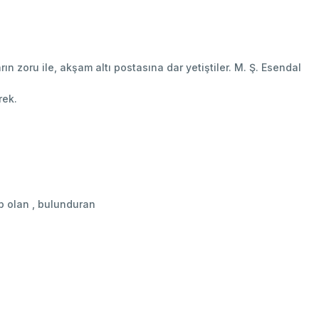
ın zoru ile, akşam altı postasına dar yetiştiler. M. Ş. Esendal
rek.
hip olan , bulunduran