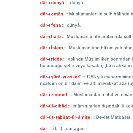
dâr-ı dünyâ
::: dünyâ.
dâr-ı emân
::: Müslümanlar ile sulh hâlinde 
dâr-ı fena
::: dünyâ.
dâr-ı harb
::: Müslümanlar ile aralarında sulh
dâr-ı İslâm
::: Müslümanların hâkimiyeti altı
dâr-ı ridde
::: aslında Müslim iken sonradan 
bulunduğu şehir veya kasaba, [bâzı ahkâm itib
dâr-ı şûrâ-yı askerî
::: 1253 yılı muharreminde
ricalden on bir daimî ve altı muvakkat âza (ü
dâr-ı zimmet
::: Müslümanların ahit ve emânı
dâr-ül-cihâd
::: islâm sınırları dışındaki ülk
dâr-üt-tabâat-ül-âmire
::: Devlet Matbaası.
dâr
::: (f. i.) : dar ağacı.