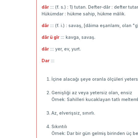
dâr
::: (f. s.) : 1) tutan. Defter-dâr : defter tu
Hükümdar : hükme sahip, hükme mâlik.
dâr
::: (f. i.) : savaş, [dâima eşanlamı, olan "gî
dâr ü gîr
::: kavga, savaş.
dâr
::: yer, ev, yurt.
Dar
:::
İçine alacağı şeye oranla ölçüleri yetersi
Genişliği az veya yetersiz olan, ensiz
Örnek: Sahilleri kucaklayan tatlı melte
Az, elverişsiz, sınırlı.
Sıkıntılı
Örnek: Dar bir gün gelmiş birinden üç be