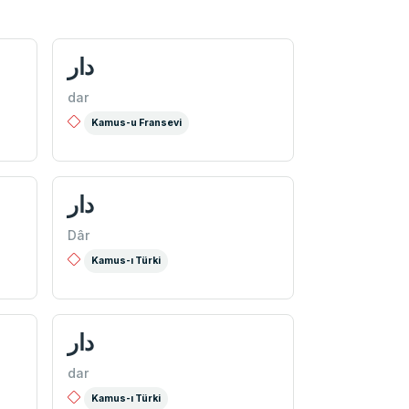
دار
dar
Kamus-u Fransevi
دار
Dâr
Kamus-ı Türki
دار
dar
Kamus-ı Türki