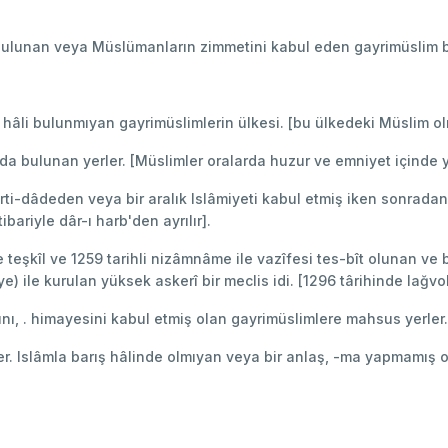
bulunan veya Müslümanların zimmetini kabul eden gayrimüslim bir
 hâli bulunmıyan gayrimüslimlerin ülkesi. [bu ülkedeki Müslim ol
nda bulunan yerler. [Müslimler oralarda huzur ve emniyet içinde y
irti-dâdeden veya bir aralık Islâmiyeti kabul etmiş iken sonrada
ariyle dâr-ı harb'den ayrılır].
 teşkîl ve 1259 tarihli nizâmnâme ile vazîfesi tes-bît olunan ve bi
ye) ile kurulan yüksek askerî bir meclis idi. [1296 târihinde lağv
nı, . himayesini kabul etmiş olan gayrimüslimlere mahsus yerler.
eler. Islâmla barış hâlinde olmıyan veya bir anlaş, -ma yapmamış o